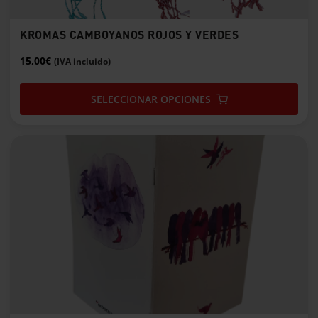
KROMAS CAMBOYANOS ROJOS Y VERDES
15,00
€
(IVA incluido)
SELECCIONAR OPCIONES
Este
producto
tiene
múltiples
variantes.
Las
opciones
se
pueden
elegir
en
la
página
de