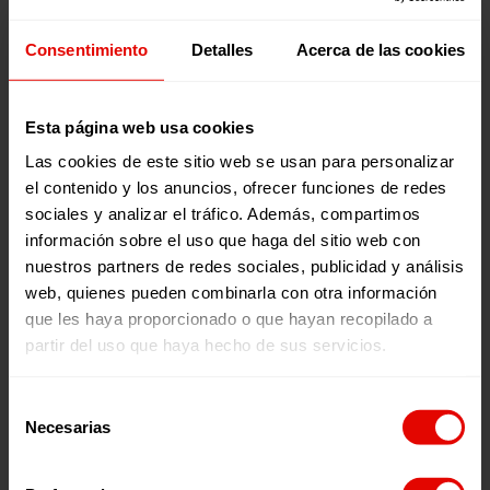
Consentimiento
Detalles
Acerca de las cookies
Esta página web usa cookies
Las cookies de este sitio web se usan para personalizar
el contenido y los anuncios, ofrecer funciones de redes
sociales y analizar el tráfico. Además, compartimos
información sobre el uso que haga del sitio web con
nuestros partners de redes sociales, publicidad y análisis
web, quienes pueden combinarla con otra información
que les haya proporcionado o que hayan recopilado a
PACK BOLSA DE ÁRBOL Y CUADERNO DE SILLA
partir del uso que haya hecho de sus servicios.
12,00
€
(IVA incluido)
Selección
Necesarias
de
LEER MÁS
consentimiento