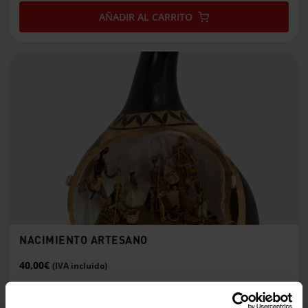
AÑADIR AL CARRITO
NACIMIENTO ARTESANO
40,00
€
(IVA incluido)
LEER MÁS