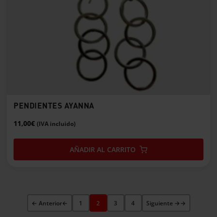
variantes.
Las
opciones
se
pueden
elegir
en
la
página
de
PENDIENTES AYANNA
producto
11,00
€
(IVA incluido)
AÑADIR AL CARRITO
← Anterior
1
2
3
4
Siguiente →