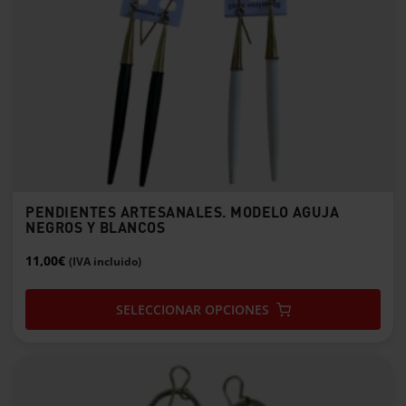
múltiples
variantes.
Las
opciones
se
pueden
elegir
en
la
página
de
PENDIENTES ARTESANALES. MODELO AGUJA
producto
NEGROS Y BLANCOS
11,00
€
(IVA incluido)
SELECCIONAR OPCIONES
Este
producto
tiene
múltiples