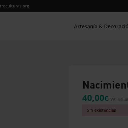
treculturas.org
Artesanía & Decoraci
Nacimien
40,00
€
(IVA inclui
Sin existencias