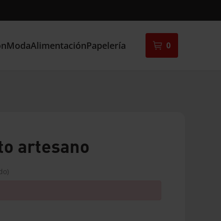
ón
Moda
Alimentación
Papelería
0
to artesano
do)