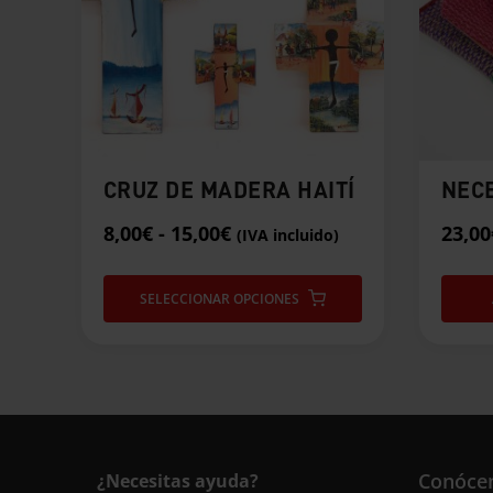
Las
opciones
se
pueden
elegir
en
la
CRUZ DE MADERA HAITÍ
NEC
página
de
Rango
8,00
€
-
15,00
€
23,00
(IVA incluido)
producto
de
precios:
SELECCIONAR OPCIONES
desde
8,00€
hasta
15,00€
Conóce
¿Necesitas ayuda?