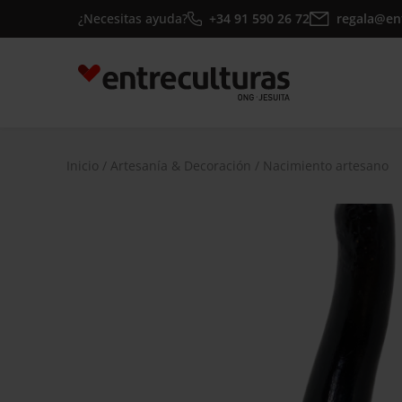
Saltar
¿Necesitas ayuda?
+34 91 590 26 72
regala@en
al
contenido
Inicio
/
Artesanía & Decoración
/ Nacimiento artesano