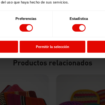
r del uso que haya hecho de sus servicios.
ha sido diseñado y elaborado por artesanas refugiadas urba
Preferencias
Estadística
 Refugiados en Kenia. Son parte del proyecto de apoyo a los 
os locales y también para la exportación.
Permitir la selección
Productos relacionados