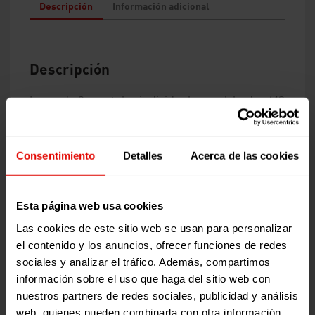
Descripción
Información adicional
Descripción
Juego de 2 manteles individuales acolchados (43
x 33 cm.) realizados por grupos de artesanos,
artesanas refugiadas urbanas y
emprendedores sociales locales en las
Consentimiento
Detalles
Acerca de las cookies
comunidades de acogida del Servicio Jesuita a
Refugiados en Kenia. Al tratarse de un producto
artesanal, el modelo puede varias sobre la foto
Esta página web usa cookies
que aparece en la web.
Las cookies de este sitio web se usan para personalizar
Los manteles están realizados con trozos de
el contenido y los anuncios, ofrecer funciones de redes
tela, todos diferentes, que representan para la
sociales y analizar el tráfico. Además, compartimos
autora a las personas, únicas pero que juntas
información sobre el uso que haga del sitio web con
son una única fuerza, más allá de las
nuestros partners de redes sociales, publicidad y análisis
divergencias
web, quienes pueden combinarla con otra información