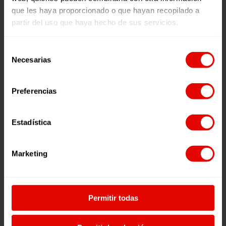
que les haya proporcionado o que hayan recopilado a
partir del uso que haya hecho de sus servicios.
Selección
Necesarias
de
Productos relacionados
consentimiento
Preferencias
Este
producto
tiene
Estadística
múltiples
variantes.
Las
Marketing
opciones
se
pueden
elegir
Permitir todas
en
la
página