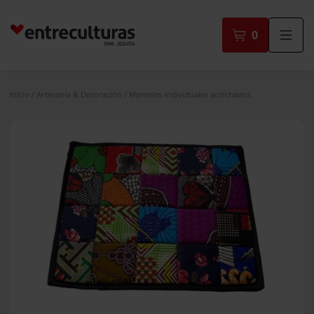
Saltar
al
0
contenido
Inicio
/
Artesanía & Decoración
/ Manteles individuales acolchados