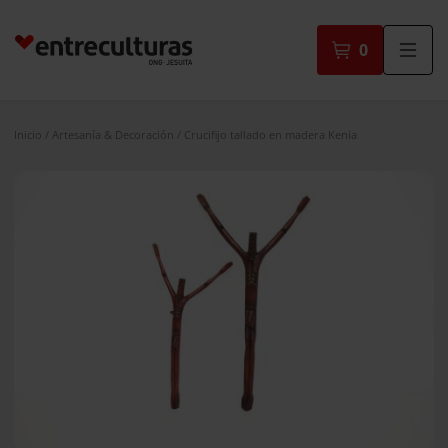
Saltar
al
0
contenido
Inicio
/
Artesanía & Decoración
/ Crucifijo tallado en madera Kenia