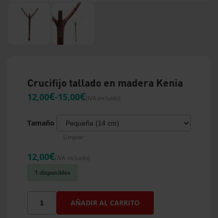
Crucifijo tallado en madera Kenia
Rango
€
€
12,00
-
15,00
(IVA incluido)
de
precios:
Tamaño
desde
Limpiar
12,00€
€
12,00
(IVA incluido)
hasta
1 disponibles
15,00€
Crucifijo
AÑADIR AL CARRITO
tallado
en