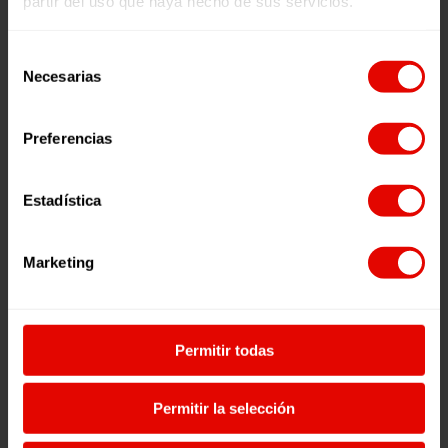
partir del uso que haya hecho de sus servicios.
Productos relacionados
Selección
Necesarias
de
consentimiento
Preferencias
Estadística
Marketing
Permitir todas
PENDIENTES
Permitir la selección
MÓVIL SAFARI PARA BEBÉ
11,00
€
KENIA
(IVA inclu