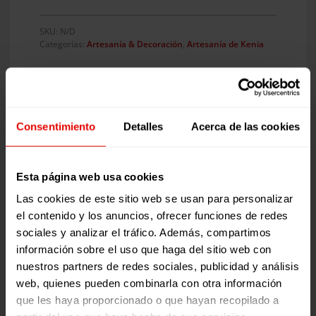
madera
Kenia
SKU:
N/D
cantidad
Categorías:
Artesanía & Decoración
,
Artesanía de Kenia
Consentimiento
Detalles
Acerca de las cookies
Información adicional
Esta página web usa cookies
Información adicional
Las cookies de este sitio web se usan para personalizar
el contenido y los anuncios, ofrecer funciones de redes
sociales y analizar el tráfico. Además, compartimos
Grande (40 cm), Pequeña
Tamaño
información sobre el uso que haga del sitio web con
(14 cm)
nuestros partners de redes sociales, publicidad y análisis
web, quienes pueden combinarla con otra información
que les haya proporcionado o que hayan recopilado a