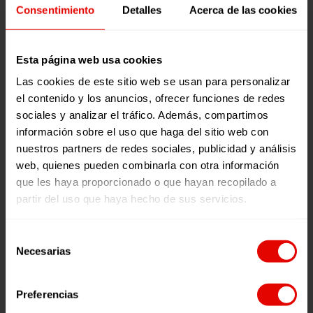
Consentimiento
Detalles
Acerca de las cookies
utilizados (algodón orgánico, vegano y de
comercio justo), sino también por tener un
fuerte compromiso social y ético con diferentes
Esta página web usa cookies
causas. Defiende la moda lenta que no es una
tendencia, sino una filosofía de vida.
Las cookies de este sitio web se usan para personalizar
el contenido y los anuncios, ofrecer funciones de redes
Este diseño solidario
‘Estanques’
ha sido
sociales y analizar el tráfico. Además, compartimos
creado por Marco Caparrós a beneficio de
información sobre el uso que haga del sitio web con
Entreculturas, creado desde una profunda y
nuestros partners de redes sociales, publicidad y análisis
atenta meditación, donde se experimenta un
web, quienes pueden combinarla con otra información
cosmos cambiante, un mundo sin fronteras
que les haya proporcionado o que hayan recopilado a
donde todos sus habitantes viven en perfecta
partir del uso que haya hecho de sus servicios.
armonía. Su obra simboliza la naturaleza cíclica,
el eterno retorno y otros conceptos percibidos
Selección
como ciclos que comienzan de nuevo en cuanto
Necesarias
de
concluyen. Simbolizan el tiempo y la
consentimiento
continuidad de la vida, el renacimiento de las
Preferencias
cosas que nunca desaparecen, solo cambian