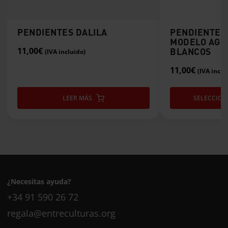
página
de
producto
PENDIENTES DALILA
PENDIENTES
MODELO AGU
11,00
€
BLANCOS
(IVA incluido)
11,00
€
(IVA inclu
LEER MÁS
SELECCION
¿Necesitas ayuda?
+34 91 590 26 72
regala@entreculturas.org