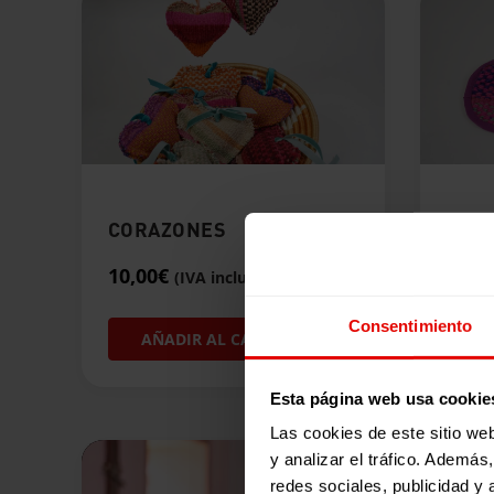
CORAZONES
POS
10,00
€
20,0
(IVA incluido)
Consentimiento
AÑADIR AL CARRITO
A
Esta página web usa cookie
Las cookies de este sitio we
y analizar el tráfico. Ademá
redes sociales, publicidad y