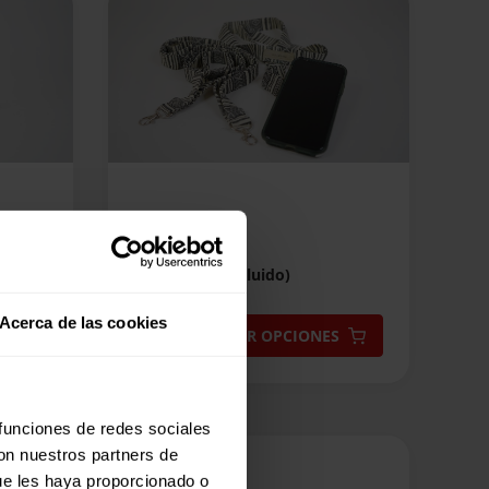
página
de
producto
CORREA
8,00
€
(IVA incluido)
Acerca de las cookies
Este
SELECCIONAR OPCIONES
producto
tiene
múltiples
 funciones de redes sociales
variantes.
con nuestros partners de
Las
ue les haya proporcionado o
opciones