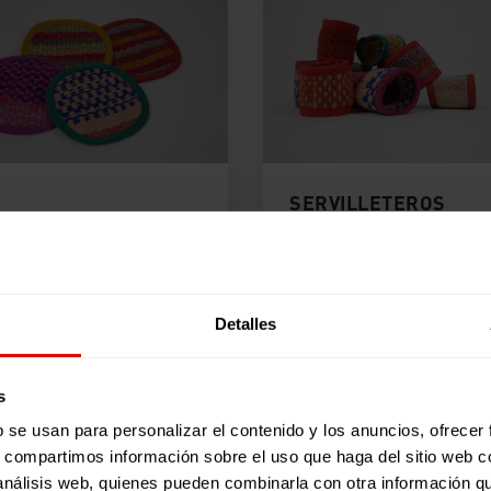
SERVILLETEROS
AVASOS BAIMARA
BAIMARA
0
€
20,00
€
(IVA incluido)
(IVA incluido)
Detalles
ÑADIR AL CARRITO
AÑADIR AL CARRITO
s
b se usan para personalizar el contenido y los anuncios, ofrecer
s, compartimos información sobre el uso que haga del sitio web 
 análisis web, quienes pueden combinarla con otra información q