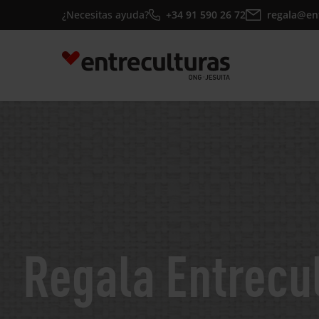
Saltar
¿Necesitas ayuda?
+34 91 590 26 72
regala@en
al
contenido
Regala Entrecu