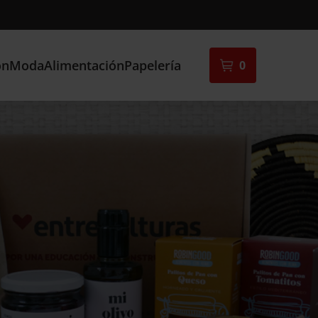
ón
Moda
Alimentación
Papelería
0