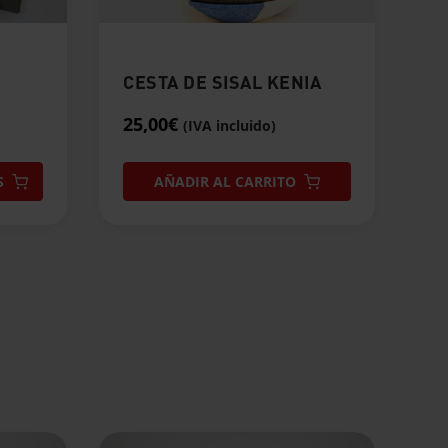
CESTA DE SISAL KENIA
25,00
€
(IVA incluido)
Este
S
AÑADIR AL CARRITO
producto
tiene
múltiples
variantes.
Las
opciones
se
pueden
elegir
en
la