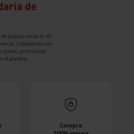
daria de
e justicia social en 42
arencia. Trabajamos con
 justas, priorizando
n el planeta.
y
Compra
100% segura